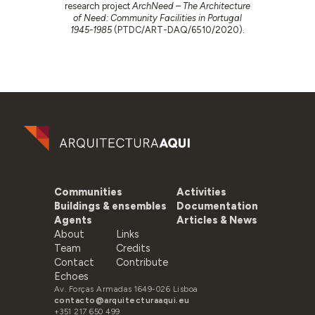
research project
ArchNeed – The Architecture
of Need: Community Facilities in Portugal
1945-1985
(PTDC/ART-DAQ/6510/2020).
Communities
Activities
Buildings & ensembles
Documentation
Agents
Articles & News
About
Links
Team
Credits
Contact
Contribute
Echoes
Av. Forças Armadas 1649-026 Lisboa
contacto@arquitecturaaqui.eu
+351 217 650 499