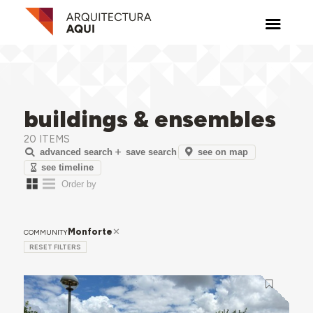
buildings & ensembles
20 ITEMS
see on map
advanced search
save search
see timeline
Monforte
COMMUNITY
RESET FILTERS