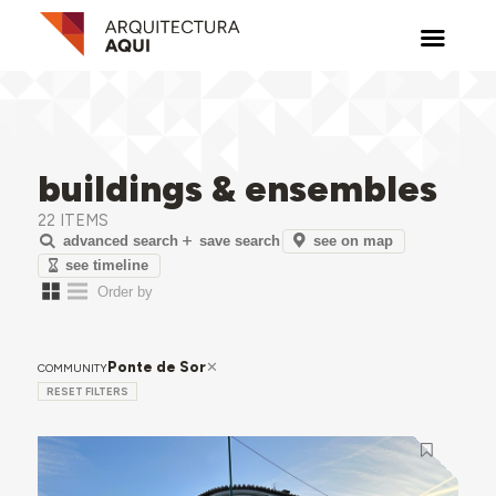
buildings & ensembles
22 ITEMS
see on map
advanced search
save search
see timeline
Ponte de Sor
COMMUNITY
RESET FILTERS