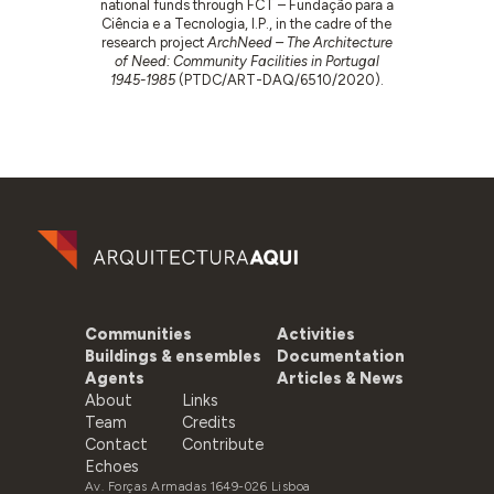
national funds through FCT – Fundação para a
Ciência e a Tecnologia, I.P., in the cadre of the
research project
ArchNeed – The Architecture
of Need: Community Facilities in Portugal
1945-1985
(PTDC/ART-DAQ/6510/2020).
Communities
Activities
Buildings & ensembles
Documentation
Agents
Articles & News
About
Links
Team
Credits
Contact
Contribute
Echoes
Av. Forças Armadas 1649-026 Lisboa