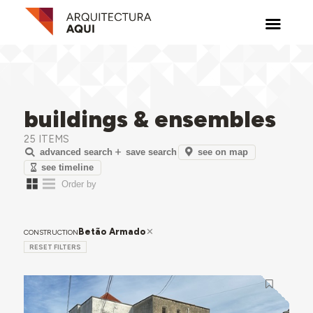
buildings & ensembles
25 ITEMS
see on map
advanced search
save search
see timeline
Betão Armado
CONSTRUCTION
RESET FILTERS