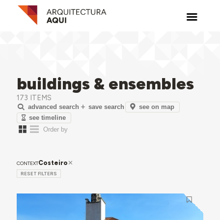
buildings & ensembles
173 ITEMS
see on map
advanced search
save search
see timeline
Costeiro
CONTEXT
RESET FILTERS