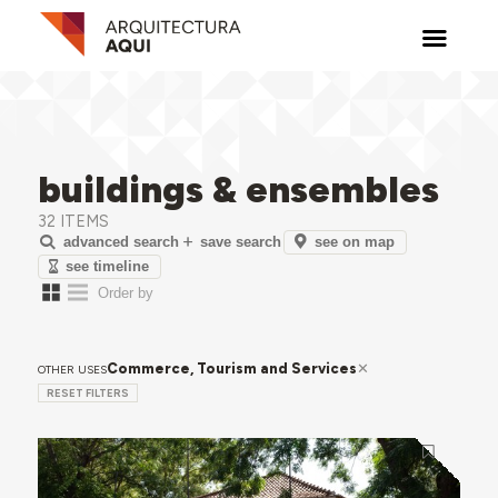
buildings & ensembles
32 ITEMS
see on map
advanced search
save search
see timeline
Commerce, Tourism and Services
OTHER USES
RESET FILTERS