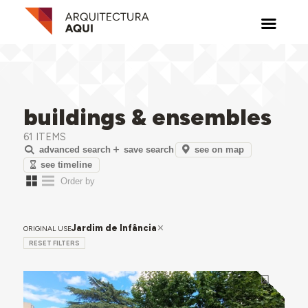
buildings & ensembles
61 ITEMS
see on map
advanced search
save search
see timeline
Jardim de Infância
ORIGINAL USE
RESET FILTERS