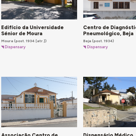
Edifício da Universidade
Centro de Diagnóst
Sénior de Moura
Pneumológico, Beja
Moura
(post. 1934 [atr.])
Beja
(post. 1934)
Dispensary
Dispensary
Associação Centro de
Dispensário Médico,