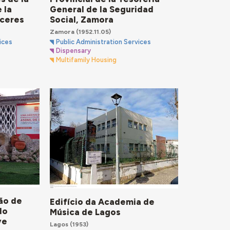
 la
General de la Seguridad
áceres
Social, Zamora
Zamora
(1952.11.05)
ices
Public Administration Services
Dispensary
Multifamily Housing
ão de
Edifício da Academia de
do
Música de Lagos
ve
Lagos
(1953)