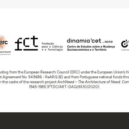
nding from the European Research Council (ERC) under the European Union’s
t Agreement No. 949686 - ReARQ.IB) and from Portuguese national funds thro
 in the cadre of the research project
ArchNeed – The Architecture of Need: Comm
1945-1985
(PTDC/ART-DAQ/6510/2020).