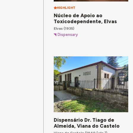
HIGHLIGHT
Núcleo de Apoio ao
Toxicodependente, Elvas
Elvas
(1935)
Dispensary
Dispensário Dr. Tiago de
Almeida, Viana do Castelo
Viana do Castelo
(1940 [atr.])