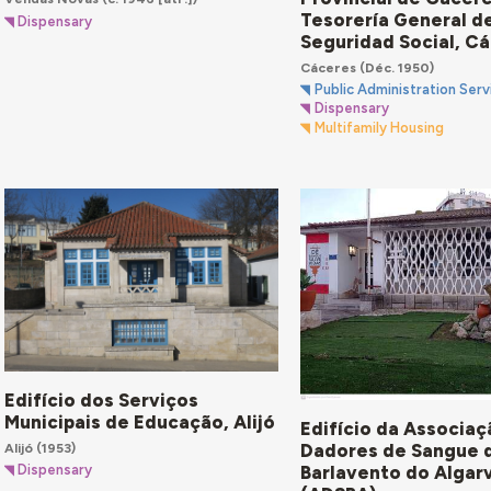
Tesorería General de
Dispensary
Seguridad Social, C
Cáceres
(Déc. 1950)
Public Administration Serv
Dispensary
Multifamily Housing
Edifício dos Serviços
Municipais de Educação, Alijó
Edifício da Associaç
Alijó
(1953)
Dadores de Sangue 
Dispensary
Barlavento do Algar