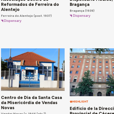
Reformados de Ferreira do
Bragança
Alentejo
Bragança
(1939)
Ferreira do Alentejo
(post. 1937)
Dispensary
Dispensary
Centro de Dia da Santa Casa
da Misericórdia de Vendas
HIGHLIGHT
Novas
Edificio de la Direcc
Provincial de Cácere
Vendas Novas
(c. 1946 [atr.])