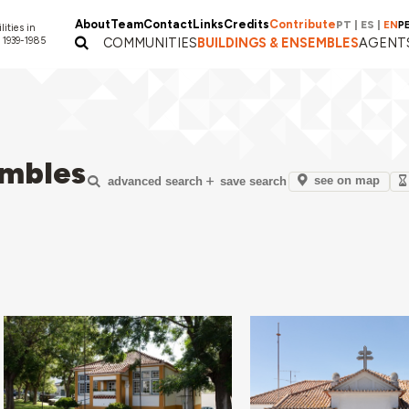
About
Team
Contact
Links
Credits
Contribute
PT
|
ES
|
EN
P
lities in
 1939-1985
COMMUNITIES
BUILDINGS & ENSEMBLES
AGENT
embles
see on map
advanced search
save search