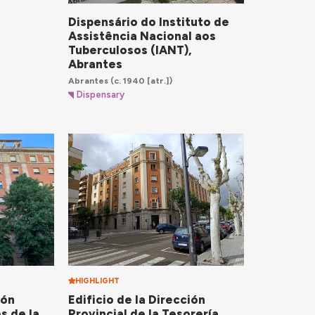
Dispensário do Instituto de
Assistência Nacional aos
Tuberculosos (IANT),
Abrantes
Abrantes
(c. 1940 [atr.])
Dispensary
HIGHLIGHT
ión
Edificio de la Dirección
s de la
Provincial de la Tesorería