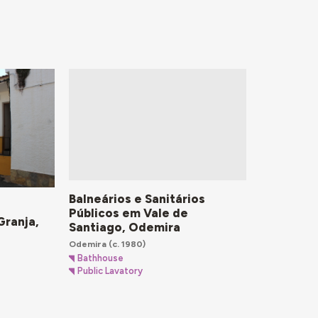
Balneários e Sanitários
Públicos em Vale de
Granja,
Santiago, Odemira
Odemira
(c. 1980)
Bathhouse
Public Lavatory