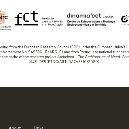
nding from the European Research Council (ERC) under the European Union’s
t Agreement No. 949686 - ReARQ.IB) and from Portuguese national funds thro
 in the cadre of the research project
ArchNeed – The Architecture of Need: Comm
1945-1985
(PTDC/ART-DAQ/6510/2020).
About
Links