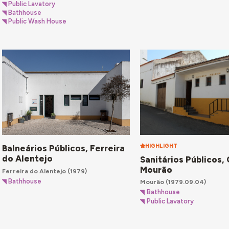
Public Lavatory
Bathhouse
Public Wash House
HIGHLIGHT
Balneários Públicos, Ferreira
do Alentejo
Sanitários Públicos, 
Mourão
Ferreira do Alentejo
(1979)
Bathhouse
Mourão
(1979.09.04)
Bathhouse
Public Lavatory