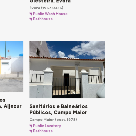
Giesteira, Évora
Évora
(1967.03.16)
Public Wash House
Bathhouse
ios
, Aljezur
Sanitários e Balneários
Públicos, Campo Maior
Campo Maior
(post. 1978)
Public Lavatory
Bathhouse