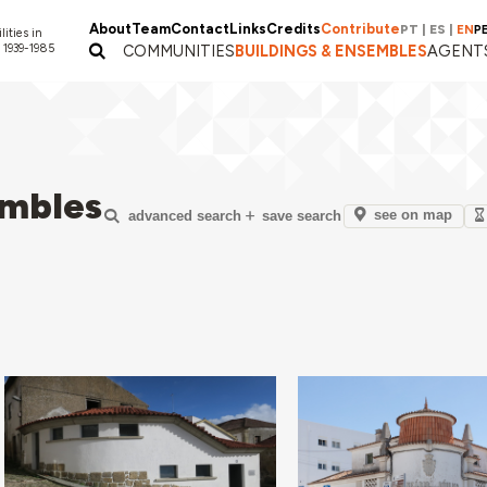
About
Team
Contact
Links
Credits
Contribute
PT
|
ES
|
EN
P
lities in
 1939-1985
COMMUNITIES
BUILDINGS & ENSEMBLES
AGENT
embles
see on map
advanced search
save search