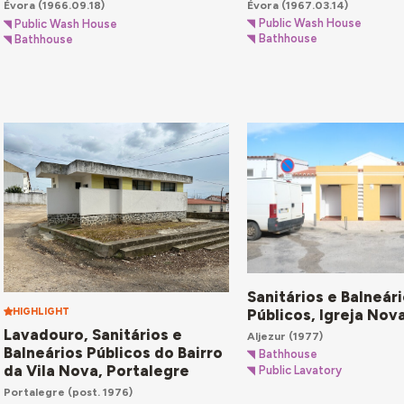
Évora
(1967.03.14)
Évora
(1966.09.18)
Public Wash House
Public Wash House
Bathhouse
Bathhouse
Sanitários e Balneár
HIGHLIGHT
Públicos, Igreja Nova
Lavadouro, Sanitários e
Aljezur
(1977)
Balneários Públicos do Bairro
Bathhouse
da Vila Nova, Portalegre
Public Lavatory
Portalegre
(post. 1976)