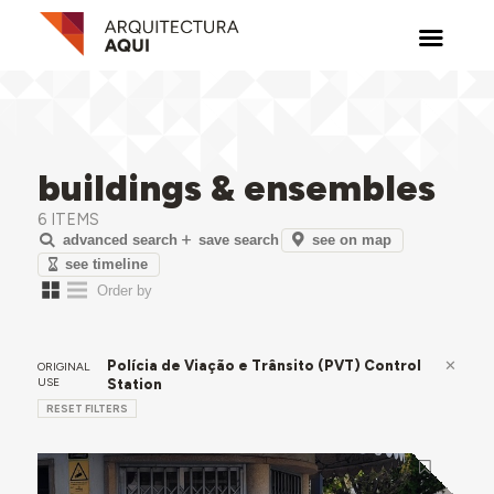
buildings & ensembles
6 ITEMS
see on map
advanced search
save search
see timeline
Polícia de Viação e Trânsito (PVT) Control
ORIGINAL
USE
Station
RESET FILTERS