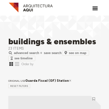
buildings & ensembles
23 ITEMS
see on map
advanced search
save search
see timeline
Guarda Fiscal (GF) Station
ORIGINAL USE
RESET FILTERS