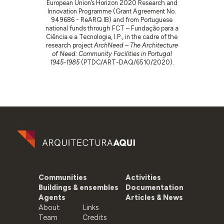
European Union’s Horizon 2020 Research and
Innovation Programme (Grant Agreement No.
949686 - ReARQ.IB) and from Portuguese
national funds through FCT – Fundação para a
Ciência e a Tecnologia, I.P., in the cadre of the
research project
ArchNeed – The Architecture
of Need: Community Facilities in Portugal
1945-1985
(PTDC/ART-DAQ/6510/2020).
Communities
Activities
Buildings & ensembles
Documentation
Agents
Articles & News
About
Links
Team
Credits