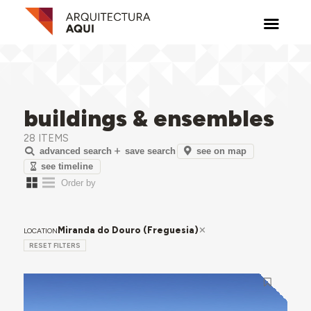
buildings & ensembles
28 ITEMS
see on map
advanced search
save search
see timeline
Miranda do Douro (Freguesia)
LOCATION
RESET FILTERS