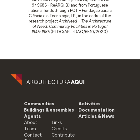
949686 - ReARQ.IB) and from Portuguese
national funds through FCT – Fundação para a
Ciência e a Tecnologia, I.P., in the cadre of the
research project
ArchNeed – The Architecture
of Need: Community Facilities in Portugal
1945-1985
(PTDC/ART-DAQ/6510/2020).
Communities
Activities
Buildings & ensembles
Documentation
Agents
Articles & News
About
Links
Team
Credits
Contact
Contribute