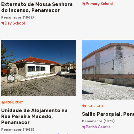
Externato de Nossa Senhora
Primary School
do Incenso, Penamacor
Penamacor
(1962)
Day School
HIGHLIGHT
HIGHLIGHT
Unidade de Alojamento na
Salão Paroquial, Pe
Rua Pereira Macedo,
Penamacor
(1972)
Penamacor
Parish Centre
Penamacor
(1966)