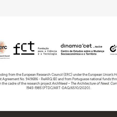
nding from the European Research Council (ERC) under the European Union’s
t Agreement No. 949686 - ReARQ.IB) and from Portuguese national funds thro
 in the cadre of the research project
ArchNeed – The Architecture of Need: Comm
1945-1985
(PTDC/ART-DAQ/6510/2020).