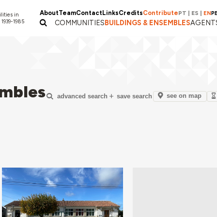
About
Team
Contact
Links
Credits
Contribute
PT
|
ES
|
EN
P
lities in
 1939-1985
COMMUNITIES
BUILDINGS & ENSEMBLES
AGENT
embles
see on map
advanced search
save search