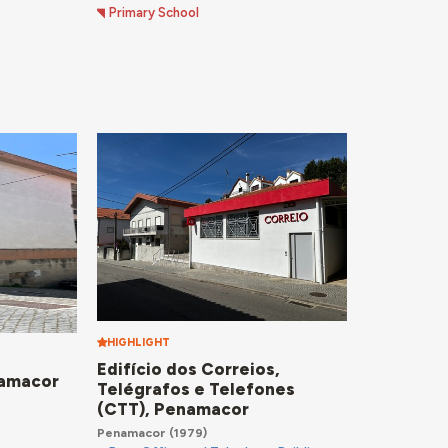
Primary School
HIGHLIGHT
Edifício dos Correios,
namacor
Telégrafos e Telefones
(CTT), Penamacor
Penamacor
(1979)