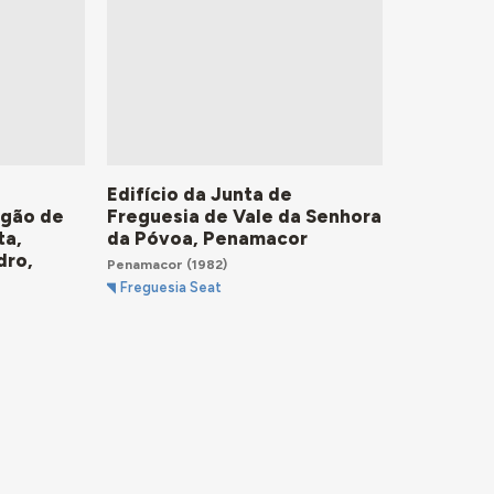
Edifício da Junta de
ógão de
Freguesia de Vale da Senhora
ta,
da Póvoa, Penamacor
dro,
Penamacor
(1982)
Freguesia Seat