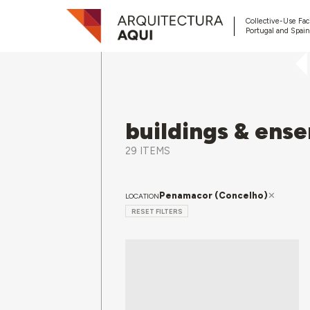
Collective-Use Faci
Portugal and Spain
buildings & ens
29 ITEMS
Penamacor (Concelho)
LOCATION
RESET FILTERS