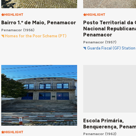
HIGHLIGHT
HIGHLIGHT
Bairro 1.º de Maio, Penamacor
Posto Territorial da
Nacional Republican
Penamacor
(1956)
Penamacor
Homes for the Poor Scheme (PT)
Penamacor
(1957)
Guarda Fiscal (GF) Station
Escola Primária,
Benquerença, Pena
HIGHLIGHT
Penamacor
(1962)