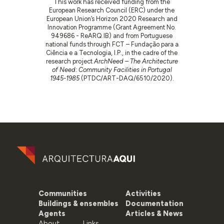
This work has received funding from the
European Research Council (ERC) under the
European Union’s Horizon 2020 Research and
Innovation Programme (Grant Agreement No.
949686 - ReARQ.IB) and from Portuguese
national funds through FCT – Fundação para a
Ciência e a Tecnologia, I.P., in the cadre of the
research project
ArchNeed – The Architecture
of Need: Community Facilities in Portugal
1945-1985
(PTDC/ART-DAQ/6510/2020).
Communities
Activities
Buildings & ensembles
Documentation
Agents
Articles & News
About
Links