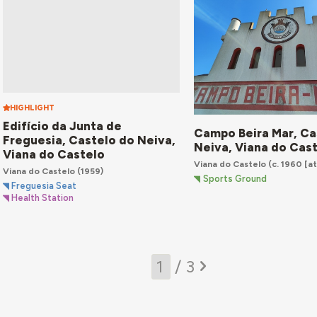
HIGHLIGHT
Edifício da Junta de
Campo Beira Mar, Ca
Freguesia, Castelo do Neiva,
Neiva, Viana do Cas
Viana do Castelo
Viana do Castelo
(c. 1960 [at
Viana do Castelo
(1959)
Sports Ground
Freguesia Seat
Health Station
/ 3