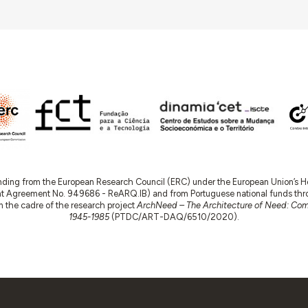
nding from the European Research Council (ERC) under the European Union’s
t Agreement No. 949686 - ReARQ.IB) and from Portuguese national funds thro
 in the cadre of the research project
ArchNeed – The Architecture of Need: Comm
1945-1985
(PTDC/ART-DAQ/6510/2020).