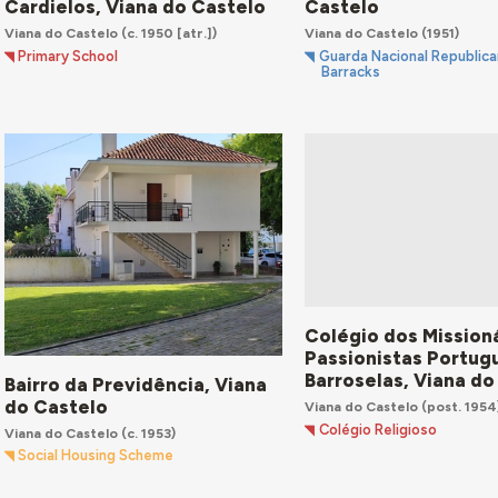
Cardielos, Viana do Castelo
Castelo
Viana do Castelo
(c. 1950 [atr.])
Viana do Castelo
(1951)
Primary School
Guarda Nacional Republic
Barracks
Colégio dos Mission
Passionistas Portug
Barroselas, Viana do
Bairro da Previdência, Viana
do Castelo
Viana do Castelo
(post. 1954
Colégio Religioso
Viana do Castelo
(c. 1953)
Social Housing Scheme