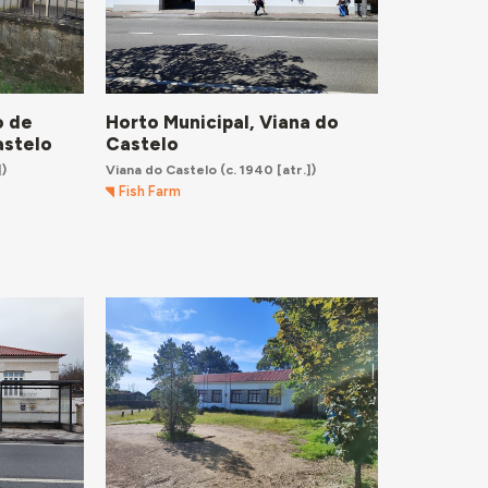
o de
Horto Municipal, Viana do
astelo
Castelo
])
Viana do Castelo
(c. 1940 [atr.])
Fish Farm