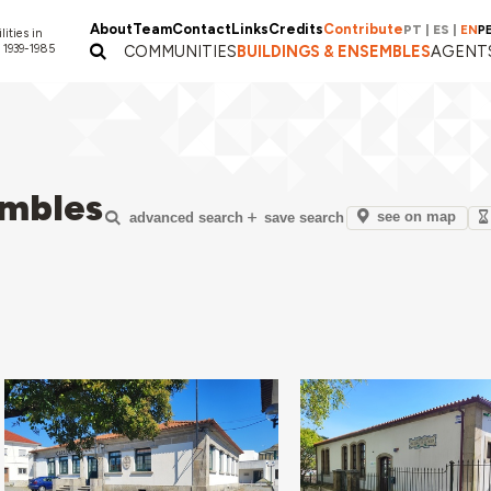
About
Team
Contact
Links
Credits
Contribute
PT
|
ES
|
EN
P
lities in
 1939-1985
COMMUNITIES
BUILDINGS & ENSEMBLES
AGENT
embles
see on map
advanced search
save search