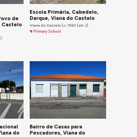
Escola Primária, Cabedelo,
Darque, Viana do Castelo
 Povo de
o Castelo
Viana do Castelo
(c. 1950 [atr.])
Primary School
n)
acional
Bairro de Casas para
Viana do
Pescadores, Viana do