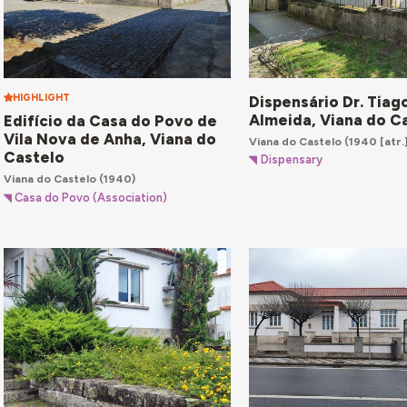
HIGHLIGHT
Dispensário Dr. Tiag
Almeida, Viana do C
Edifício da Casa do Povo de
Vila Nova de Anha, Viana do
Viana do Castelo
(1940 [atr.
Castelo
Dispensary
Viana do Castelo
(1940)
Casa do Povo (Association)