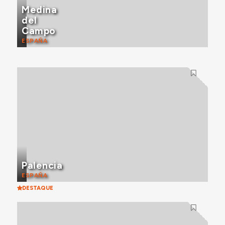
Medina
del
Campo
ESPAÑA
Palencia
ESPAÑA
DESTAQUE