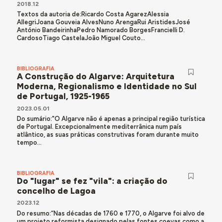
2018.12
Textos da autoria de:Ricardo Costa AgarezAlessia
AllegriJoana Gouveia AlvesNuno ArengaRui AristidesJosé
António BandeirinhaPedro Namorado BorgesFrancielli D.
CardosoTiago CastelaJoão Miguel Couto...
BIBLIOGRAFÍA
A Construção do Algarve: Arquitetura
Moderna, Regionalismo e Identidade no Sul
de Portugal, 1925-1965
2023.05.01
Do sumário:"O Algarve não é apenas a principal região turística
de Portugal. Excepcionalmente mediterrânica num país
atlântico, as suas práticas construtivas foram durante muito
tempo...
BIBLIOGRAFÍA
Do "lugar" se fez "vila": a criação do
concelho de Lagoa
2023.12
Do resumo:“Nas décadas de 1760 e 1770, o Algarve foi alvo de
um projeto reformista designado pelas fontes coevas como a