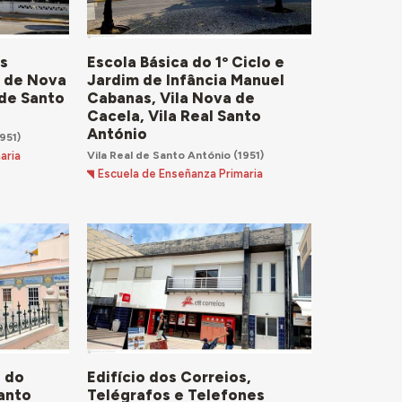
Os
Escola Básica do 1º Ciclo e
a de Nova
Jardim de Infância Manuel
 de Santo
Cabanas, Vila Nova de
Cacela, Vila Real Santo
António
951)
Vila Real de Santo António
(1951)
aria
Escuela de Enseñanza Primaria
a do
Edifício dos Correios,
Santo
Telégrafos e Telefones