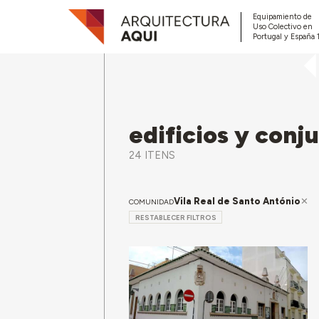
Equipamiento de
Uso Colectivo en
Portugal y España 
edificios y conj
24 ITENS
Vila Real de Santo António
COMUNIDAD
RESTABLECER FILTROS