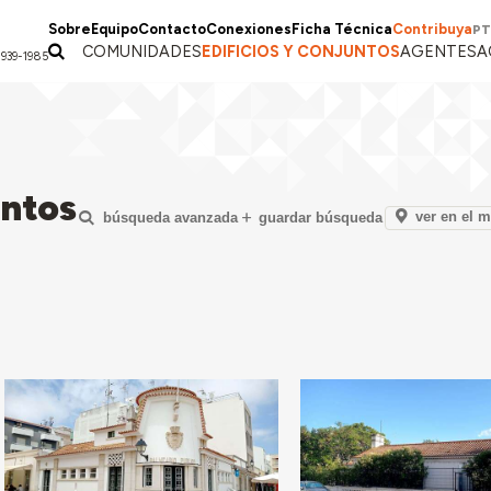
Sobre
Equipo
Contacto
Conexiones
Ficha Técnica
Contribuya
PT
COMUNIDADES
EDIFICIOS Y CONJUNTOS
AGENTES
A
1939-1985
untos
ver en el 
búsqueda avanzada
guardar búsqueda