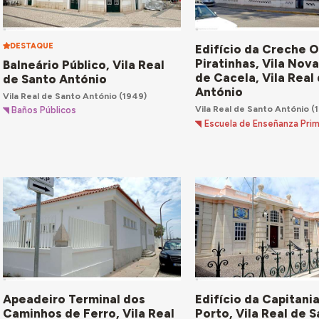
DESTAQUE
Edifício da Creche 
Piratinhas, Vila Nov
Balneário Público, Vila Real
de Cacela, Vila Real
de Santo António
António
Vila Real de Santo António
(1949)
Vila Real de Santo António
(1
Baños Públicos
Escuela de Enseñanza Prim
Apeadeiro Terminal dos
Edifício da Capitani
Caminhos de Ferro, Vila Real
Porto, Vila Real de 