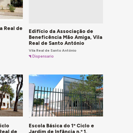
a Real de
Edifício da Associação de
Beneficência Mão Amiga, Vila
Real de Santo António
Vila Real de Santo António
Dispensario
iclo
Escola Básica do 1º Ciclo e
 Real de
Jardim de Infância n.º 1,