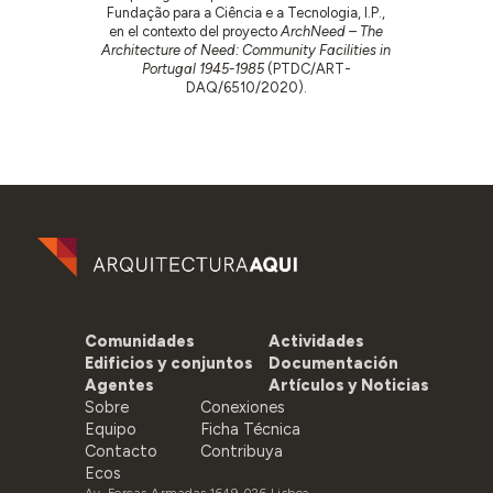
Fundação para a Ciência e a Tecnologia, I.P.,
en el contexto del proyecto
ArchNeed – The
Architecture of Need: Community Facilities in
Portugal 1945-1985
(PTDC/ART-
DAQ/6510/2020).
Comunidades
Actividades
Edificios y conjuntos
Documentación
Agentes
Artículos y Noticias
Sobre
Conexiones
Equipo
Ficha Técnica
Contacto
Contribuya
Ecos
Av. Forças Armadas 1649-026 Lisboa