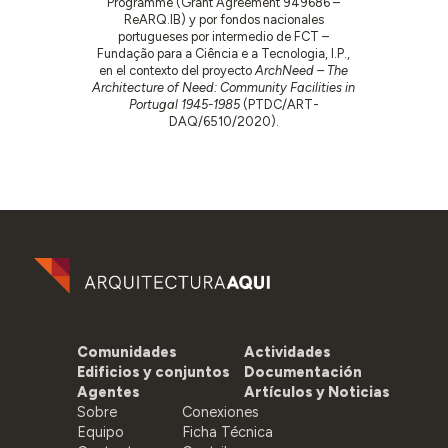
Programme (Grant Agreement 949686 –
ReARQ.IB) y por fondos nacionales
portugueses por intermedio de FCT –
Fundação para a Ciência e a Tecnologia, I.P.,
en el contexto del proyecto
ArchNeed – The
Architecture of Need: Community Facilities in
Portugal 1945-1985
(PTDC/ART-
DAQ/6510/2020).
Comunidades
Actividades
Edificios y conjuntos
Documentación
Agentes
Artículos y Noticias
Sobre
Conexiones
Equipo
Ficha Técnica