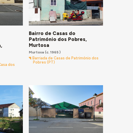
Bairro de Casas do
Património dos Pobres,
Murtosa
,
Murtosa
(c. 1965 )
Barriada de Casas de Património dos
Pobres (PT)
 Casa dos