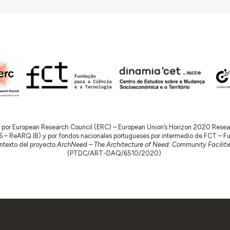
do por European Research Council (ERC) – European Union’s Horizon 2020 Res
 ReARQ.IB) y por fondos nacionales portugueses por intermedio de FCT – Fund
contexto del proyecto
ArchNeed – The Architecture of Need: Community Facilitie
(PTDC/ART-DAQ/6510/2020).