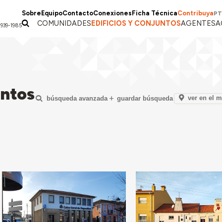
Sobre
Equipo
Contacto
Conexiones
Ficha Técnica
Contribuya
PT
COMUNIDADES
EDIFICIOS Y CONJUNTOS
AGENTES
A
1939-1985
untos
ver en el 
búsqueda avanzada
guardar búsqueda