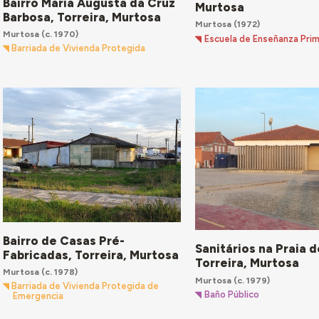
Bairro Maria Augusta da Cruz
Murtosa
Barbosa, Torreira, Murtosa
Murtosa
(1972)
Murtosa
(c. 1970)
Escuela de Enseñanza Prim
Barriada de Vivienda Protegida
Bairro de Casas Pré-
Sanitários na Praia d
Fabricadas, Torreira, Murtosa
Torreira, Murtosa
Murtosa
(c. 1978)
Murtosa
(c. 1979)
Barriada de Vivienda Protegida de
Baño Público
Emergencia