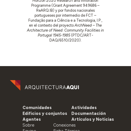
Horizon 2020 Research and Innovation
Programme (Grant Agreement 949686 –
ReARQ.IB) y por fondos nacionales
portugueses por intermedio de FCT –
Fundação para a Ciência e a Tecnologia, I.P.,
en el contexto del proyecto
ArchNeed – The
Architecture of Need: Community Facilities in
Portugal 1945-1985
(PTDC/ART-
DAQ/6510/2020).
Comunidades
Actividades
Edificios y conjuntos
Documentación
Agentes
Artículos y Noticias
Sobre
Conexiones
Equipo
Ficha Técnica