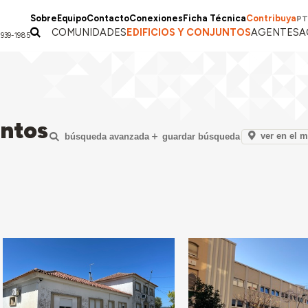
Sobre
Equipo
Contacto
Conexiones
Ficha Técnica
Contribuya
PT
COMUNIDADES
EDIFICIOS Y CONJUNTOS
AGENTES
A
1939-1985
untos
ver en el 
búsqueda avanzada
guardar búsqueda