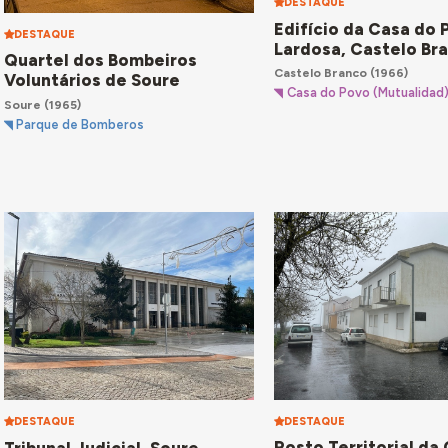
DESTAQUE
Edifício da Casa do
DESTAQUE
Lardosa, Castelo Br
Quartel dos Bombeiros
Castelo Branco
(1966)
Voluntários de Soure
Casa do Povo (Mutualidad
Soure
(1965)
Parque de Bomberos
DESTAQUE
DESTAQUE
Posto Territorial da
Tribunal Judicial, Soure