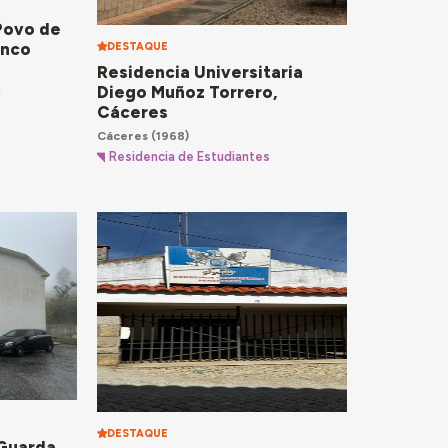
 Povo de
anco
DESTAQUE
Residencia Universitaria
Diego Muñoz Torrero,
)
Cáceres
Cáceres
(1968)
Residencia de Estudiantes
DESTAQUE
 Guarda