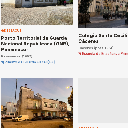
DESTAQUE
Colegio Santa Cecili
Posto Territorial da Guarda
Cáceres
Nacional Republicana (GNR),
Cáceres
(post. 1961)
Penamacor
Escuela de Enseñanza Prim
Penamacor
(1957)
Puesto de Guarda Fiscal (GF)