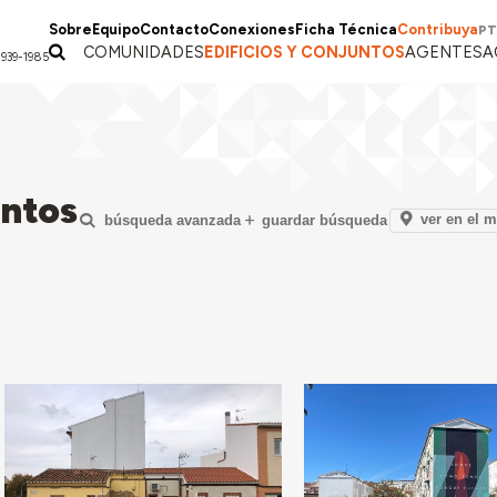
Sobre
Equipo
Contacto
Conexiones
Ficha Técnica
Contribuya
PT
COMUNIDADES
EDIFICIOS Y CONJUNTOS
AGENTES
A
1939-1985
untos
ver en el 
búsqueda avanzada
guardar búsqueda