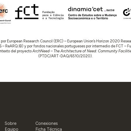
do por European Research Council (ERC) – European Union’s Horizon 2020 Res
 ReARQ.IB) y por fondos nacionales portugueses por intermedio de FCT – Fund
contexto del proyecto
ArchNeed – The Architecture of Need: Community Facilitie
(PTDC/ART-DAQ/6510/2020).
Sobre
Conexiones
Equipo
Ficha Técnica