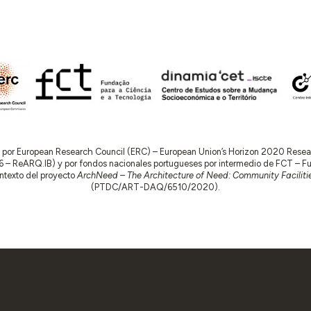
do por European Research Council (ERC) – European Union’s Horizon 2020 Res
 ReARQ.IB) y por fondos nacionales portugueses por intermedio de FCT – Fund
contexto del proyecto
ArchNeed – The Architecture of Need: Community Facilitie
(PTDC/ART-DAQ/6510/2020).