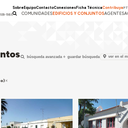
Sobre
Equipo
Contacto
Conexiones
Ficha Técnica
Contribuya
PT
COMUNIDADES
EDIFICIOS Y CONJUNTOS
AGENTES
A
1939-1985
untos
ver en el 
búsqueda avanzada
guardar búsqueda
co)