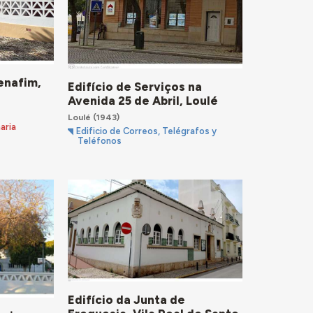
enafim,
Edifício de Serviços na
Avenida 25 de Abril, Loulé
Loulé
(1943)
aria
Edificio de Correos, Telégrafos y
Teléfonos
Edifício da Junta de