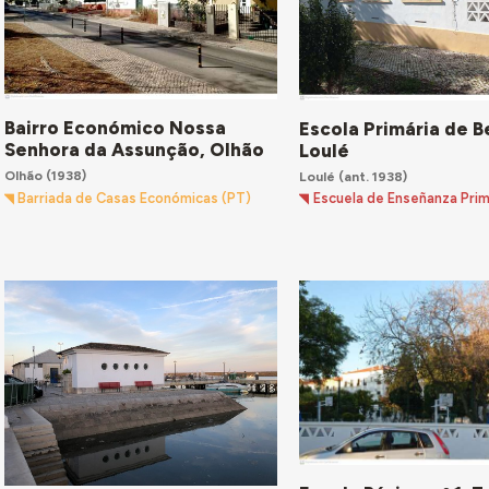
Bairro Económico Nossa
Escola Primária de B
Senhora da Assunção, Olhão
Loulé
Olhão
(1938)
Loulé
(ant. 1938)
Barriada de Casas Económicas (PT)
Escuela de Enseñanza Prim