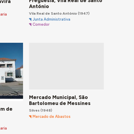
Freguesia, Vila Real de Santo
avira
António
Vila Real de Santo António
(1947)
aria
Junta Administrativa
Comedor
Mercado Municipal, São
Bartolomeu de Messines
im de
Silves
(1948)
Mercado de Abastos
aria