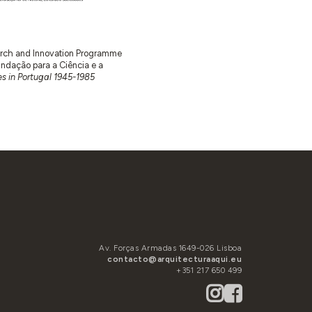
earch and Innovation Programme
ação para a Ciência e a
s in Portugal 1945-1985
Av. Forças Armadas 1649-026 Lisboa
contacto@arquitecturaaqui.eu
+351 217 650 499