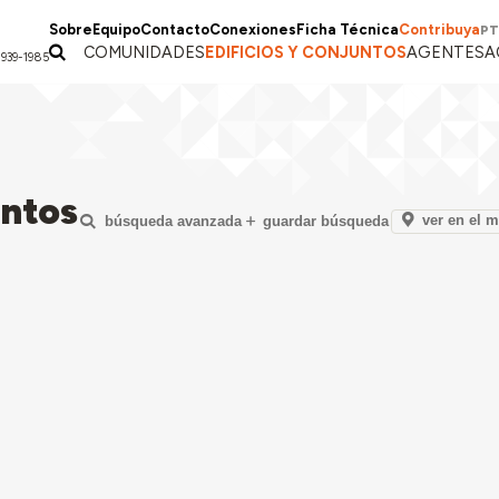
Sobre
Equipo
Contacto
Conexiones
Ficha Técnica
Contribuya
PT
COMUNIDADES
EDIFICIOS Y CONJUNTOS
AGENTES
A
1939-1985
untos
ver en el 
búsqueda avanzada
guardar búsqueda