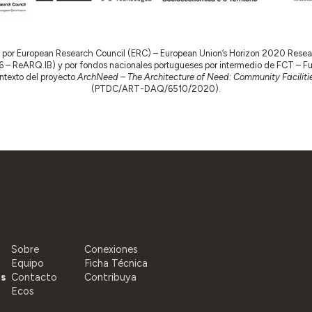
do por European Research Council (ERC) – European Union’s Horizon 2020 Res
 ReARQ.IB) y por fondos nacionales portugueses por intermedio de FCT – Fund
contexto del proyecto
ArchNeed – The Architecture of Need: Community Facilitie
(PTDC/ART-DAQ/6510/2020).
Sobre
Conexiones
Equipo
Ficha Técnica
as
Contacto
Contribuya
Ecos