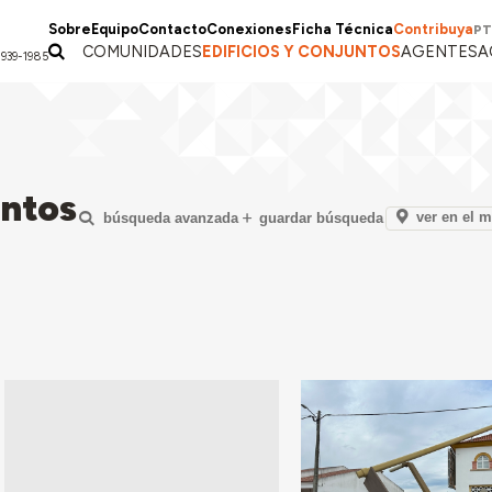
Sobre
Equipo
Contacto
Conexiones
Ficha Técnica
Contribuya
PT
COMUNIDADES
EDIFICIOS Y CONJUNTOS
AGENTES
A
1939-1985
untos
ver en el 
búsqueda avanzada
guardar búsqueda