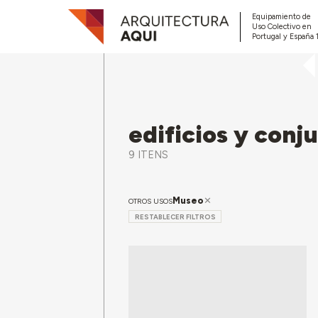
Equipamiento de
Uso Colectivo en
Portugal y España 
edificios y conj
9 ITENS
Museo
OTROS USOS
RESTABLECER FILTROS