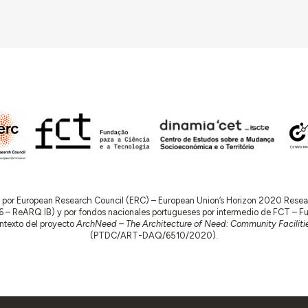
do por European Research Council (ERC) – European Union’s Horizon 2020 Res
 ReARQ.IB) y por fondos nacionales portugueses por intermedio de FCT – Fund
contexto del proyecto
ArchNeed – The Architecture of Need: Community Facilitie
(PTDC/ART-DAQ/6510/2020).