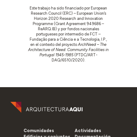
Este trabajo ha sido financiado por European
Research Council (ERC) – European Union’s
Horizon 2020 Research and Innovation
Programme (Grant Agreement 949686 –
ReARQ.IB) y por fondos nacionales
portugueses por intermedio de FCT –
Fundação para a Ciência e a Tecnologia, I.P.,
en el contexto del proyecto
ArchNeed – The
Architecture of Need: Community Facilities in
Portugal 1945-1985
(PTDC/ART-
DAQ/6510/2020).
Comunidades
Actividades
Edificios y conjuntos
Documentación