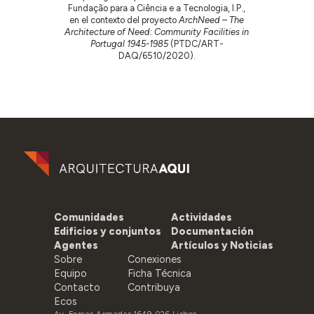
Fundação para a Ciência e a Tecnologia, I.P.,
en el contexto del proyecto
ArchNeed – The
Architecture of Need: Community Facilities in
Portugal 1945-1985
(PTDC/ART-
DAQ/6510/2020).
Comunidades
Actividades
Edificios y conjuntos
Documentación
Agentes
Artículos y Noticias
Sobre
Conexiones
Equipo
Ficha Técnica
Contacto
Contribuya
Ecos
Av. Forças Armadas 1649-026 Lisboa