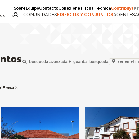
Sobre
Equipo
Contacto
Conexiones
Ficha Técnica
Contribuya
PT
COMUNIDADES
EDIFICIOS Y CONJUNTOS
AGENTES
A
1939-1985
untos
ver en el 
búsqueda avanzada
guardar búsqueda
/ Presa