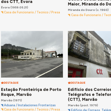
dos CTT, Évora
Maior, Miranda do D
Évora
(1959.05.21)
Miranda do Douro
(c. 1960)
Casa de Funcionario / Tecnico / Presa
Casa de Funcionario / Tecn
DESTAQUE
DESTAQUE
Estação Fronteiriça de Porto
Edifício dos Correio
Roque, Marvão
Telégrafos e Telefo
(CTT), Marvão
Marvão
(1971)
Marvão
(post. 1979)
Aduana / Instalaciones Fronterizas
Casa de Funcionario / Tecnico / Presa
Edificio de Correos, Telég