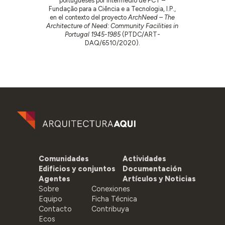
portugueses por intermedio de FCT –
Fundação para a Ciência e a Tecnologia, I.P.,
en el contexto del proyecto
ArchNeed – The
Architecture of Need: Community Facilities in
Portugal 1945-1985
(PTDC/ART-
DAQ/6510/2020).
Comunidades
Actividades
Edificios y conjuntos
Documentación
Agentes
Artículos y Noticias
Sobre
Conexiones
Equipo
Ficha Técnica
Contacto
Contribuya
Ecos