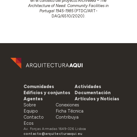
en el contexto del proyecto
ArchNeed – The
Architecture of Need: Community Facilities in
Portugal 1945-1985
(PTDC/ART-
DAQ/6510/2020).
Comunidades
Actividades
Edificios y conjuntos
Documentación
Agentes
Artículos y Noticias
Sobre
Conexiones
Equipo
Ficha Técnica
Contacto
Contribuya
Ecos
Av. Forças Armadas 1649-026 Lisboa
contacto@arquitecturaaqui.eu