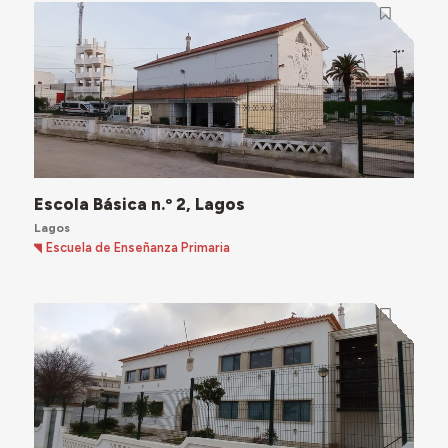
Escola Básica n.º 2, Lagos
Lagos
Escuela de Enseñanza Primaria