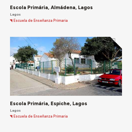
Escola Primária, Almádena, Lagos
Lagos
Escuela de Enseñanza Primaria
Escola Primária, Espiche, Lagos
Lagos
Escuela de Enseñanza Primaria