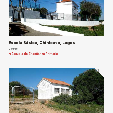
Escola Básica, Chinicato, Lagos
Lagos
Escuela de Enseñanza Primaria