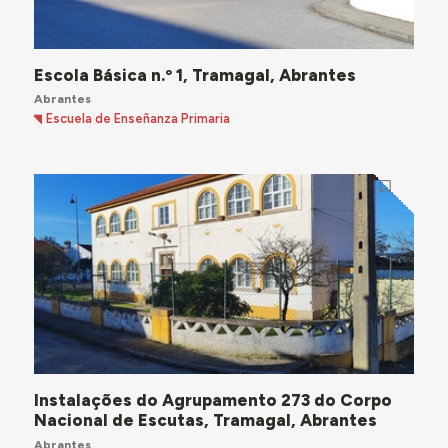
Escola Básica n.º 1, Tramagal, Abrantes
Abrantes
Escuela de Enseñanza Primaria
Instalações do Agrupamento 273 do Corpo
Nacional de Escutas, Tramagal, Abrantes
Abrantes