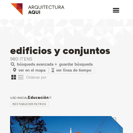
edificios y conjuntos
980 ITENS
búsqueda avanzada
guardar búsqueda
ver en el mapa
ver línea de tiempo
Educación
USO INICIAL
RESTABLECER FILTROS