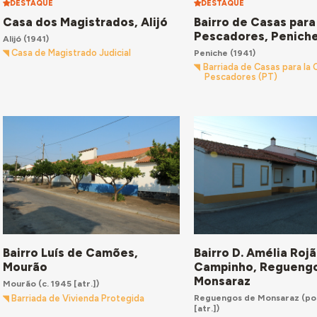
DESTAQUE
DESTAQUE
Casa dos Magistrados, Alijó
Bairro de Casas para
Pescadores, Penich
Alijó
(1941)
Peniche
(1941)
Casa de Magistrado Judicial
Barriada de Casas para la
Pescadores (PT)
Bairro Luís de Camões,
Bairro D. Amélia Rojã
Mourão
Campinho, Regueng
Monsaraz
Mourão
(c. 1945 [atr.])
Reguengos de Monsaraz
(po
Barriada de Vivienda Protegida
[atr.])