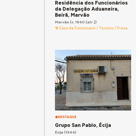
Residência dos Funcionários
da Delegação Aduaneira,
Beirã, Marvão
Marvão
(c. 1940 [atr.])
Casa de Funcionario / Tecnico / Presa
DESTAQUE
Grupo San Pablo, Écija
Écija
(1944)