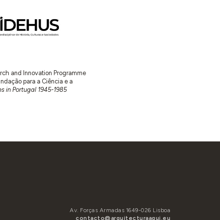
earch and Innovation Programme
ação para a Ciência e a
s in Portugal 1945-1985
Av. Forças Armadas 1649-026 Lisboa
contacto@arquitecturaaqui.eu