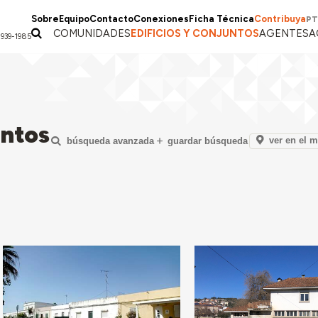
Sobre
Equipo
Contacto
Conexiones
Ficha Técnica
Contribuya
PT
COMUNIDADES
EDIFICIOS Y CONJUNTOS
AGENTES
A
1939-1985
untos
ver en el 
búsqueda avanzada
guardar búsqueda