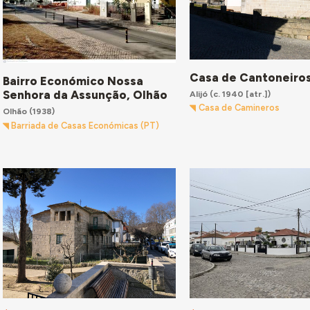
Casa de Cantoneiros,
Bairro Económico Nossa
Senhora da Assunção, Olhão
Alijó
(c. 1940 [atr.])
Casa de Camineros
Olhão
(1938)
Barriada de Casas Económicas (PT)