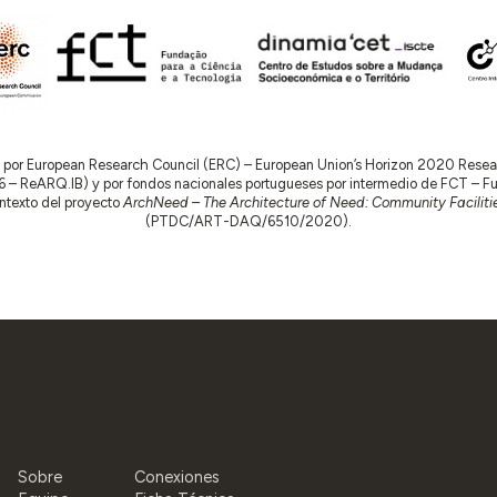
do por European Research Council (ERC) – European Union’s Horizon 2020 Res
 ReARQ.IB) y por fondos nacionales portugueses por intermedio de FCT – Fund
contexto del proyecto
ArchNeed – The Architecture of Need: Community Facilitie
(PTDC/ART-DAQ/6510/2020).
Sobre
Conexiones