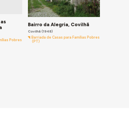
 as
Bairro da Alegria, Covilhã
a
Covilhã
(1948)
Barriada de Casas para Famílias Pobres
mílias Pobres
(PT)