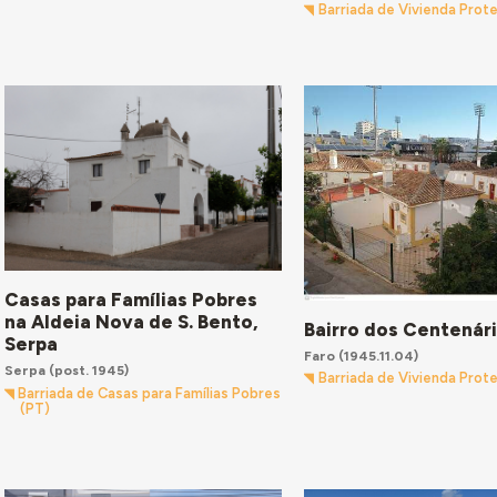
Barriada de Vivienda Prot
Casas para Famílias Pobres
na Aldeia Nova de S. Bento,
Bairro dos Centenári
Serpa
Faro
(1945.11.04)
Serpa
(post. 1945)
Barriada de Vivienda Prot
Barriada de Casas para Famílias Pobres
(PT)