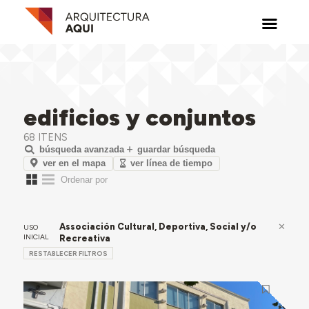
edificios y conjuntos
68 ITENS
búsqueda avanzada
guardar búsqueda
ver en el mapa
ver línea de tiempo
Associación Cultural, Deportiva, Social y/o
USO
INICIAL
Recreativa
RESTABLECER FILTROS