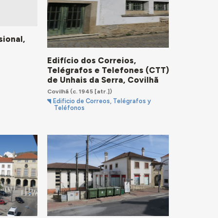
sional,
Edifício dos Correios,
Telégrafos e Telefones (CTT)
de Unhais da Serra, Covilhã
Covilhã
(c. 1945 [atr.])
Edificio de Correos, Telégrafos y
Teléfonos