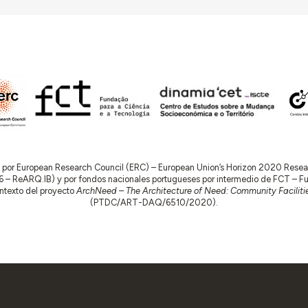
do por European Research Council (ERC) – European Union’s Horizon 2020 Res
 ReARQ.IB) y por fondos nacionales portugueses por intermedio de FCT – Fund
contexto del proyecto
ArchNeed – The Architecture of Need: Community Facilitie
(PTDC/ART-DAQ/6510/2020).