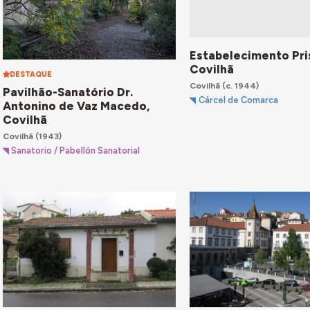
Estabelecimento Pri
Covilhã
DESTAQUE
Covilhã
(c. 1944)
Pavilhão-Sanatório Dr.
Cárcel de Comarca
Antonino de Vaz Macedo,
Covilhã
Covilhã
(1943)
Sanatorio / Pabellón Sanatorial