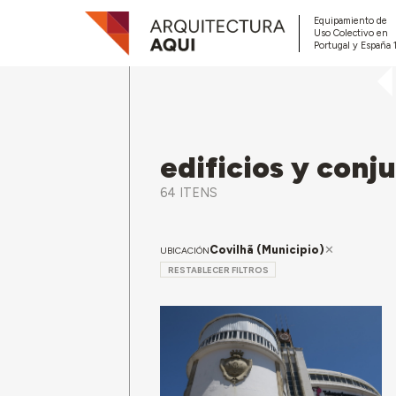
Equipamiento de
Uso Colectivo en
Portugal y España 
edificios y conj
64 ITENS
Covilhã (Municipio)
UBICACIÓN
RESTABLECER FILTROS