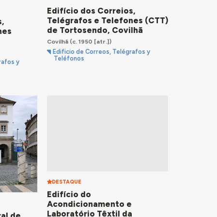
Edifício dos Correios,
Telégrafos e Telefones (CTT)
s,
de Tortosendo, Covilhã
nes
Covilhã
(c. 1950 [atr.])
Edificio de Correos, Telégrafos y
Teléfonos
rafos y
DESTAQUE
Edifício do
Acondicionamento e
Laboratório Têxtil da
ral de