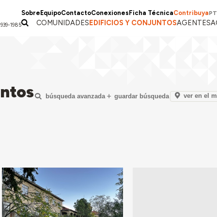
Sobre
Equipo
Contacto
Conexiones
Ficha Técnica
Contribuya
PT
COMUNIDADES
EDIFICIOS Y CONJUNTOS
AGENTES
A
1939-1985
untos
ver en el 
búsqueda avanzada
guardar búsqueda