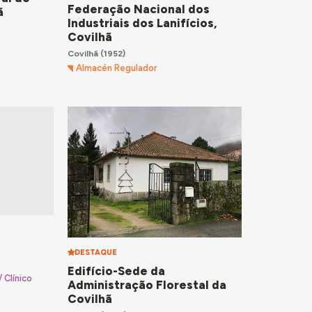
Federação Nacional dos
ã
Industriais dos Lanifícios,
Covilhã
Covilhã
(1952)
Almacén Regulador
DESTAQUE
Edifício-Sede da
 Clínico
Administração Florestal da
Covilhã