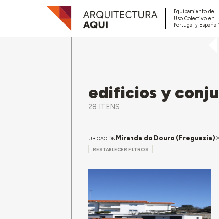
Equipamiento de
Uso Colectivo en
Portugal y España 
edificios y conj
28 ITENS
Miranda do Douro (Freguesia)
UBICACIÓN
RESTABLECER FILTROS