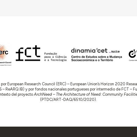
do por European Research Council (ERC) – European Union’s Horizon 2020 Res
 ReARQ.IB) y por fondos nacionales portugueses por intermedio de FCT – Fund
contexto del proyecto
ArchNeed – The Architecture of Need: Community Facilitie
(PTDC/ART-DAQ/6510/2020).