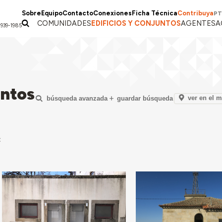
Sobre
Equipo
Contacto
Conexiones
Ficha Técnica
Contribuya
PT
COMUNIDADES
EDIFICIOS Y CONJUNTOS
AGENTES
A
1939-1985
untos
ver en el 
búsqueda avanzada
guardar búsqueda