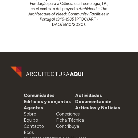
Fundação para a Ciência e a Tecnologia, I.P.,
en el contexto del proyecto
ArchNeed – The
Architecture of Need: Community Facilities in
Portugal 1945-1985
(PTDC/ART-
DAQ/6510/2020).
Comunidades
Actividades
Edificios y conjuntos
Documentación
Agentes
Artículos y Noticias
Sobre
Conexiones
Equipo
Ficha Técnica
Contacto
Contribuya
Ecos
Av. Forças Armadas 1649-026 Lisboa