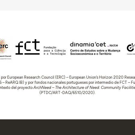
do por European Research Council (ERC) – European Union’s Horizon 2020 Res
 ReARQ.IB) y por fondos nacionales portugueses por intermedio de FCT – Fund
contexto del proyecto
ArchNeed – The Architecture of Need: Community Facilitie
(PTDC/ART-DAQ/6510/2020).