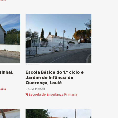
zinhal,
Escola Básica do 1.º ciclo e
Jardim de Infância de
Querença, Loulé
Loulé
(1958)
aria
Escuela de Enseñanza Primaria