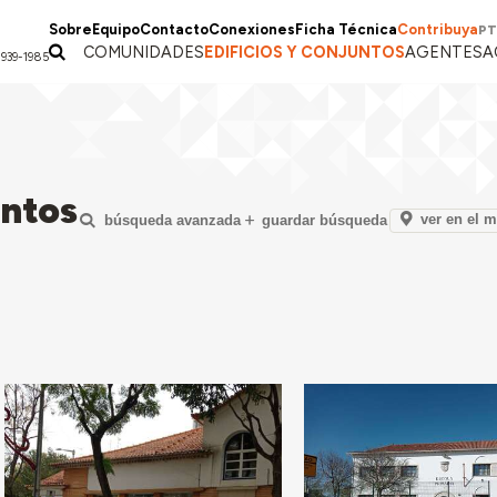
Sobre
Equipo
Contacto
Conexiones
Ficha Técnica
Contribuya
PT
COMUNIDADES
EDIFICIOS Y CONJUNTOS
AGENTES
A
1939-1985
untos
ver en el 
búsqueda avanzada
guardar búsqueda