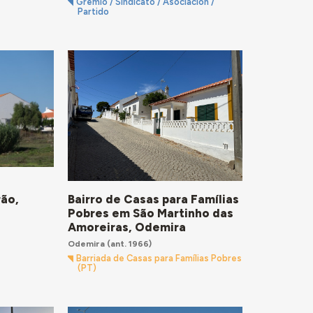
Gremio / Sindicato / Asociación /
Partido
rão,
Bairro de Casas para Famílias
Pobres em São Martinho das
Amoreiras, Odemira
Odemira
(ant. 1966)
Barriada de Casas para Famílias Pobres
(PT)