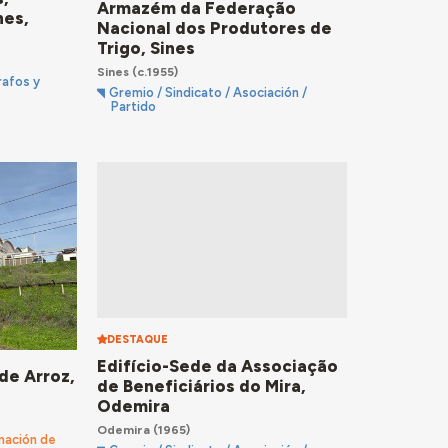
Armazém da Federação
nes,
Nacional dos Produtores de
Trigo, Sines
Sines
(c.1955)
rafos y
Gremio / Sindicato / Asociación /
Partido
DESTAQUE
Edifício-Sede da Associação
de Arroz,
de Beneficiários do Mira,
Odemira
Odemira
(1965)
mación de