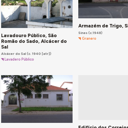
Armazém de Trigo, S
Sines
(c.1948)
Lavadouro Público, São
Granero
Romão do Sado, Alcácer do
Sal
Alcácer do Sal
(c. 1940 [atr])
Lavadero Público
Edifício dos Correio