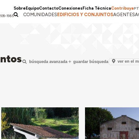
Sobre
Equipo
Contacto
Conexiones
Ficha Técnica
Contribuya
PT
COMUNIDADES
EDIFICIOS Y CONJUNTOS
AGENTES
A
1939-1985
untos
ver en el 
búsqueda avanzada
guardar búsqueda