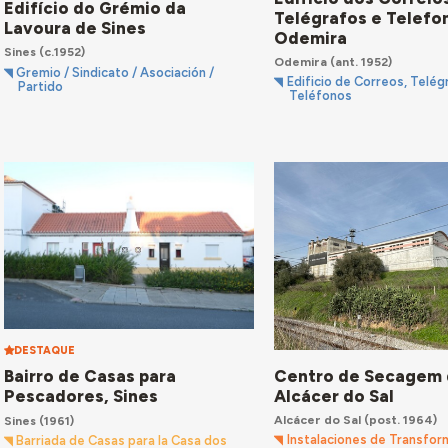
Edifício do Grémio da
Telégrafos e Telefo
Lavoura de Sines
Odemira
Sines
(c.1952)
Odemira
(ant. 1952)
Gremio / Sindicato / Asociación /
Edificio de Correos, Telég
Partido
Teléfonos
DESTAQUE
Centro de Secagem 
Bairro de Casas para
Alcácer do Sal
Pescadores, Sines
Alcácer do Sal
(post. 1964)
Sines
(1961)
Instalaciones de Transfor
Barriada de Casas para la Casa dos