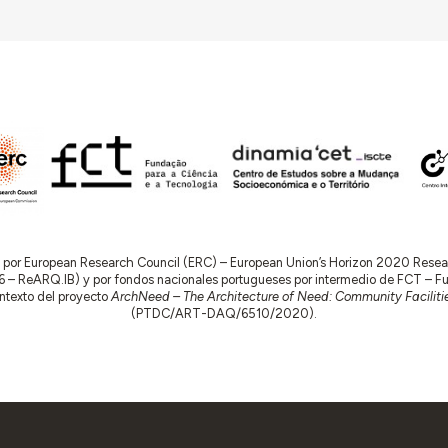
do por European Research Council (ERC) – European Union’s Horizon 2020 Res
 ReARQ.IB) y por fondos nacionales portugueses por intermedio de FCT – Fund
contexto del proyecto
ArchNeed – The Architecture of Need: Community Facilitie
(PTDC/ART-DAQ/6510/2020).