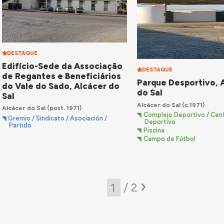
DESTAQUE
Edifício-Sede da Associação
DESTAQUE
de Regantes e Beneficiários
Parque Desportivo, 
do Vale do Sado, Alcácer do
do Sal
Sal
Alcácer do Sal
(c.1971)
Alcácer do Sal
(post. 1971)
Complejo Deportivo / Cen
Gremio / Sindicato / Asociación /
Deportivo
Partido
Piscina
Campo de Fútbol
/ 2