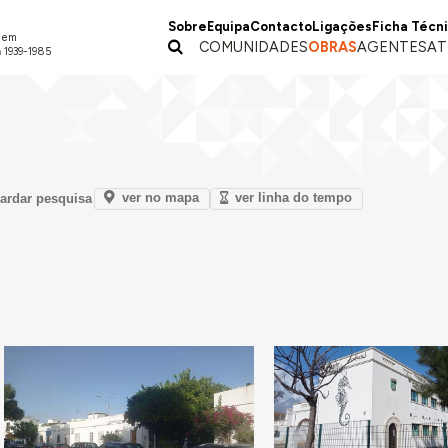
Sobre
Equipa
Contacto
Ligações
Ficha Técn
a em
COMUNIDADES
OBRAS
AGENTES
AT
 1939-1985
ver no mapa
ver linha do tempo
ardar pesquisa