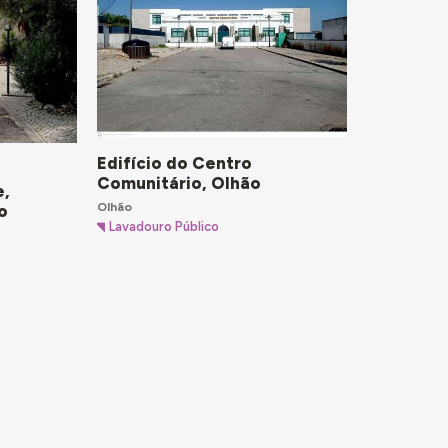
Edifício do Centro
Comunitário, Olhão
e,
Olhão
o
Lavadouro Público