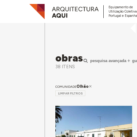
Equipamento de
Utilização Coletiv
Portugal e Espanha
obras
pesquisa avançada
gu
38 ITENS
Olhão
COMUNIDADE
LIMPAR FILTROS