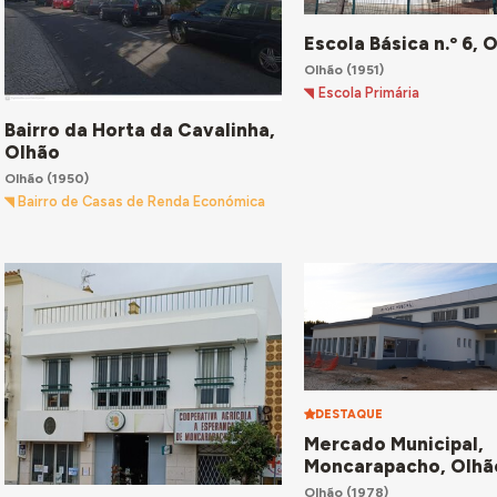
Escola Básica n.º 6, 
Olhão
(1951)
Escola Primária
Bairro da Horta da Cavalinha,
Olhão
Olhão
(1950)
Bairro de Casas de Renda Económica
DESTAQUE
Mercado Municipal,
Moncarapacho, Olhã
Olhão
(1978)