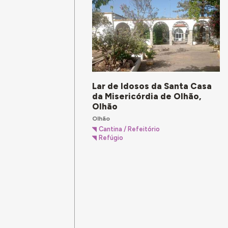
Lar de Idosos da Santa Casa
da Misericórdia de Olhão,
Olhão
Olhão
Cantina / Refeitório
Refúgio