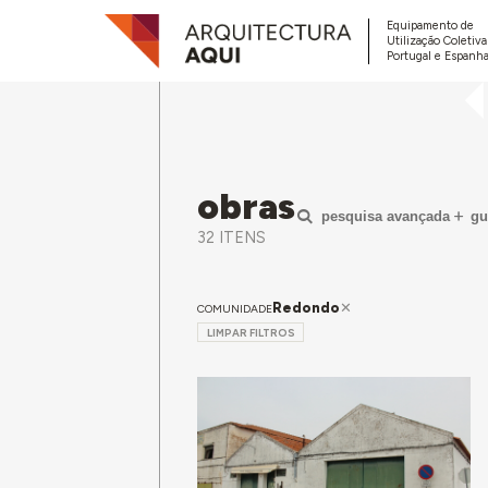
Equipamento de
Utilização Coletiv
Portugal e Espanha
obras
pesquisa avançada
gu
32 ITENS
Redondo
COMUNIDADE
LIMPAR FILTROS