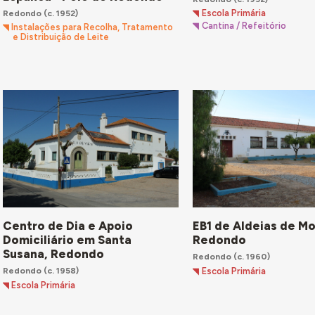
Redondo
(c. 1952)
Escola Primária
Cantina / Refeitório
Instalações para Recolha, Tratamento
e Distribuição de Leite
Centro de Dia e Apoio
EB1 de Aldeias de Mo
Domiciliário em Santa
Redondo
Susana, Redondo
Redondo
(c. 1960)
Redondo
(c. 1958)
Escola Primária
Escola Primária