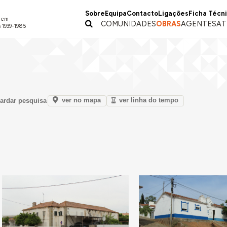
Sobre
Equipa
Contacto
Ligações
Ficha Técn
a em
COMUNIDADES
OBRAS
AGENTES
AT
 1939-1985
ver no mapa
ver linha do tempo
ardar pesquisa