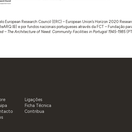
 pelo European Research Council (ERC) – European Union’s Horizon 2020 Rese
RQ.IB) e por fundos nacionais portugueses através da FCT – Fundação para a 
d – The Architecture of Need: Community Facilities in Portugal 1945-1985
(P
bre
Ligações
uipa
Ficha Técnica
ntacto
Contribua
os