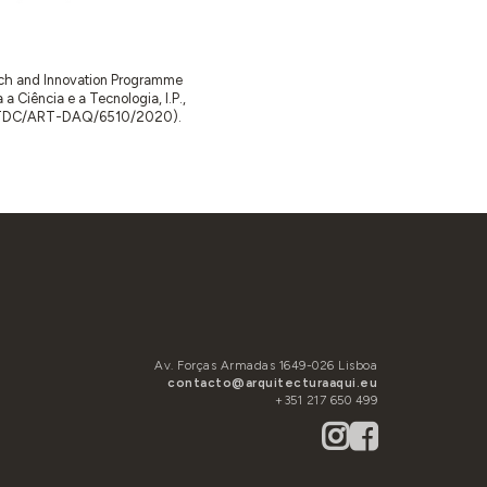
arch and Innovation Programme
Ciência e a Tecnologia, I.P.,
TDC/ART-DAQ/6510/2020).
Av. Forças Armadas 1649-026 Lisboa
contacto@arquitecturaaqui.eu
+351 217 650 499