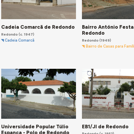
Cadeia Comarcã de Redondo
Bairro António Festa
Redondo
Redondo
(c. 1947)
Redondo
(1949)
Cadeia Comarcã
Bairro de Casas para Famíl
Universidade Popular Túlio
EB1/JI de Redondo
Espanca - Polo de Redondo
Redondo
(c. 1952)