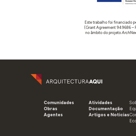
Este trabalho foi financiado
(Grant Agreement 949686 – ReA
no âmbito do projeto
ArchNee
Comunidades
Atividades
So
Obras
Documentação
Eq
Agentes
Artigos e Noticias
Co
Ec