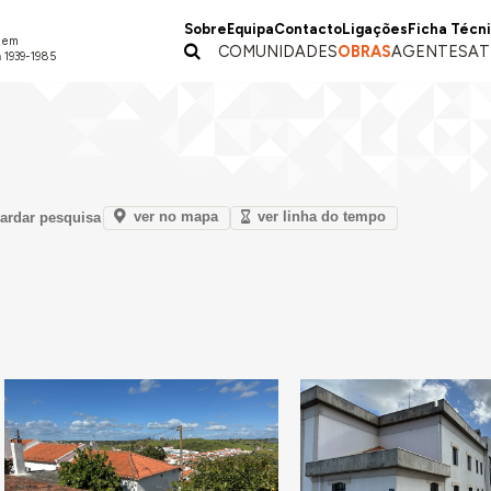
Sobre
Equipa
Contacto
Ligações
Ficha Técn
a em
COMUNIDADES
OBRAS
AGENTES
AT
 1939-1985
ver no mapa
ver linha do tempo
ardar pesquisa