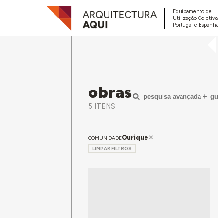
Equipamento de
Utilização Coletiv
Portugal e Espanha
obras
pesquisa avançada
gu
5 ITENS
Ourique
COMUNIDADE
LIMPAR FILTROS