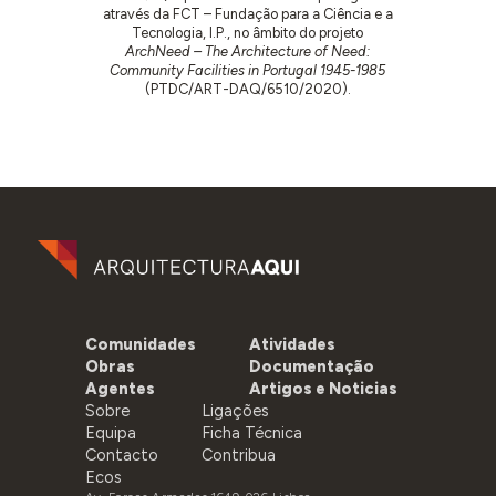
através da FCT – Fundação para a Ciência e a
Tecnologia, I.P., no âmbito do projeto
ArchNeed – The Architecture of Need:
Community Facilities in Portugal 1945-1985
(PTDC/ART-DAQ/6510/2020).
Comunidades
Atividades
Obras
Documentação
Agentes
Artigos e Noticias
Sobre
Ligações
Equipa
Ficha Técnica
Contacto
Contribua
Ecos