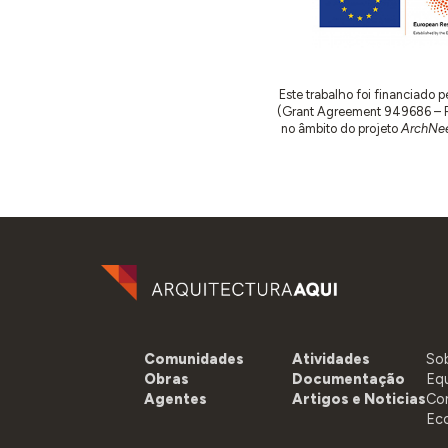
Este trabalho foi financiado
(Grant Agreement 949686 – ReA
no âmbito do projeto
ArchNee
Comunidades
Atividades
So
Obras
Documentação
Eq
Agentes
Artigos e Noticias
Co
Ec