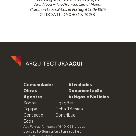
ArchNeed – The Architecture of Need:
Community Facilities in Portugal 1945-1985
(PTDC/ART-DAQ/6510/2020).
Comunidades
Atividades
Obras
Documentação
Agentes
Artigos e Noticias
Sobre
Ligações
Equipa
Ficha Técnica
Contacto
Contribua
Ecos
Av. Forças Armadas 1649-026 Lisboa
contacto@arquitecturaaqui.eu