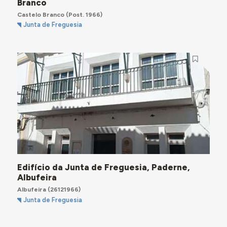
Branco
Castelo Branco
(Post. 1966)
Junta de Freguesia
Edifício da Junta de Freguesia, Paderne,
Albufeira
Albufeira
(26121966)
Junta de Freguesia