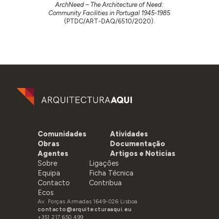
ArchNeed – The Architecture of Need:
Community Facilities in Portugal 1945-1985
(PTDC/ART-DAQ/6510/2020).
Comunidades
Atividades
Obras
Documentação
Agentes
Artigos e Noticias
Sobre
Ligações
Equipa
Ficha Técnica
Contacto
Contribua
Ecos
Av. Forças Armadas 1649-026 Lisboa
contacto@arquitecturaaqui.eu
+351 217 650 499