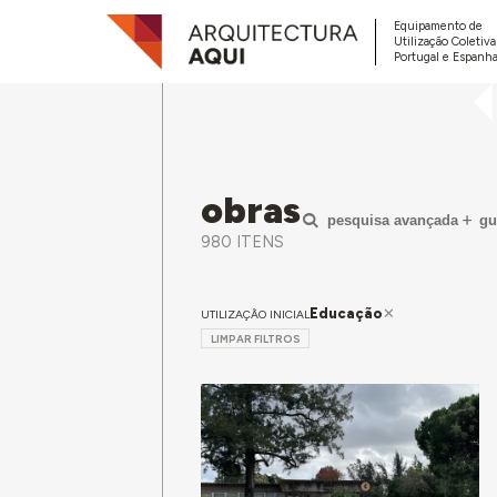
Equipamento de
Utilização Coletiv
Portugal e Espanha
obras
pesquisa avançada
gu
980 ITENS
Educação
UTILIZAÇÃO INICIAL
LIMPAR FILTROS