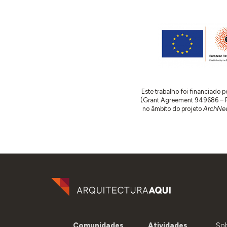
Este trabalho foi financiado
(Grant Agreement 949686 – ReA
no âmbito do projeto
ArchNee
Comunidades
Atividades
So