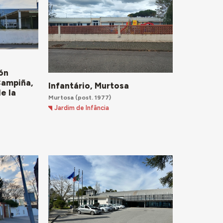
ón
Campiña,
Infantário, Murtosa
e la
Murtosa
(post. 1977)
Jardim de Infância