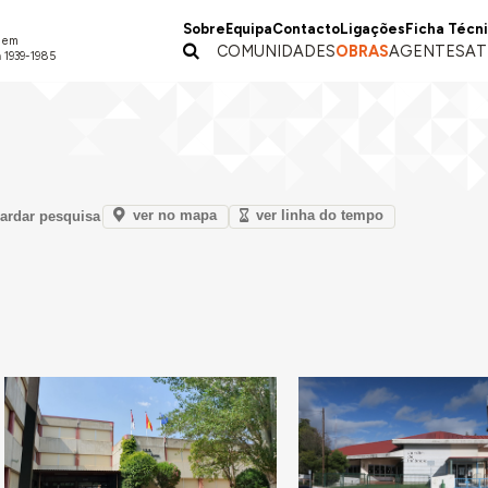
Sobre
Equipa
Contacto
Ligações
Ficha Técn
a em
COMUNIDADES
OBRAS
AGENTES
AT
 1939-1985
ver no mapa
ver linha do tempo
ardar pesquisa