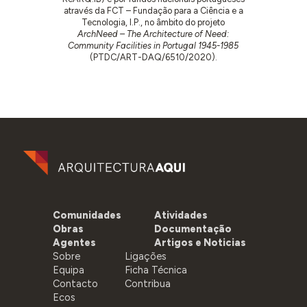
através da FCT – Fundação para a Ciência e a
Tecnologia, I.P., no âmbito do projeto
ArchNeed – The Architecture of Need:
Community Facilities in Portugal 1945-1985
(PTDC/ART-DAQ/6510/2020).
Comunidades
Atividades
Obras
Documentação
Agentes
Artigos e Noticias
Sobre
Ligações
Equipa
Ficha Técnica
Contacto
Contribua
Ecos